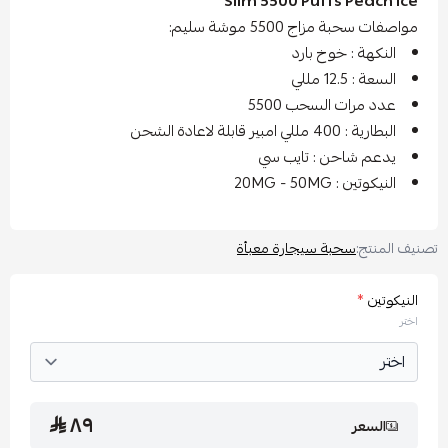
Slim 5500 Puffs Peach I
اصفات سحبة مزاج 5500 موشة سليم:
النكهة : خوخ بارد
السعة : 12.5 مللي
عدد مرات السحب 5500
البطارية : 400 مللي امبير قابلة لاعادة الشحن
يدعم شاحن : تايب سي
النيكوتين : 20MG - 50MG
 المنتج:
سحبة سيجارة معبأة
نيكوتين
*
تر
٨٩
السعر