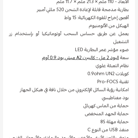
 - 110 ملم × 21.3 ملم × 11.7 ملم
ارية مدمجة قابلة لإعادة الشحن 520 مللي أمبير
صى إخراج للقوة الكهربائية: 15 واط
هيكل من الألومنيوم
مل عن طريق حساس السحب أوتوماتيكيا أو بإستخدام زر
تشغيل
ء مؤشر عمر البطارية LED
عة
البود 2 مل - كاليبرن A2 ميش بود 0.9 أوم
ام التعبئة علوي
لات 0.9ohm UN2
ة Pro-FOCS
كانية رؤية السائل الإلكتروني من خلال نافة في هيكل الجهاز
د مغناطيسي
اية من الماس كهربائى
اية الجهد المنخفض
اية مهلة 8S
USB من النوع C
وفر باللون الأزرق والأخضر والأسود والرمادي والأرجواني القزحي