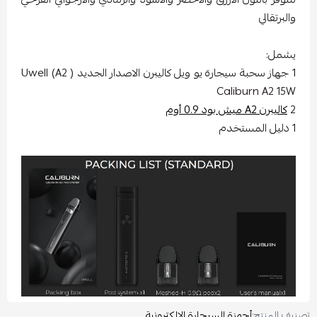
لبرتقالي
شمل:
1 جهاز سحبة سيجارة يو ويل كاليبرن الاصدار الجديد ( A2) Uwell
Caliburn A2 1
كاليبرن A2 ميش بود 0.9 أوم
 المنتج:
أجهزة السيجارة الإلكترونية