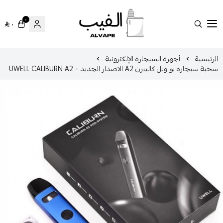
٠
٠
الفيب || VAPE
سية
أجهزة السيجارة الإلكترونية
 يو ويل كاليبرن A2 الاصدار الجديد - UWELL CALIBURN A2