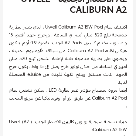
CALIBURN A
اكتشف نظام Uwell Caliburn A2 15W Pod ، الذي يتميز ببطارية
مدمجة تبلغ 520 مللي أمبير في الساعة ، وإخراج جهد أقصى 15
واط ، ويستخدم كاليبرن A2 Pods الجديد بقدرة 0.9 أوم. يتكون
هيكل نظام Caliburn A2 Pod من سبائك الألومنيوم المتينة ،
ويحتوي على بطارية مدمجة قابلة لإعادة الشحن تبلغ 520 مللي
أمبير في الساعة. من خلال توفير خرج يصل إلى 15 واط ، يكون خرج
الجهد الثابت مستقرًا وينتج نكهة لذيذة من eJuice المفضلة
يك .
أيضا مزود بمصباح مؤشر عمر بطارية LED ، يمكن تشغيل نظام
Caliburn A2 Pod عن طريق الزر أو اوتوماتيكيا عن طريق السحب
ميزات سحبة سيجارة يو ويل كاليبرن الاصدار الجديد ( A2) Uwell
Caliburn A2 15