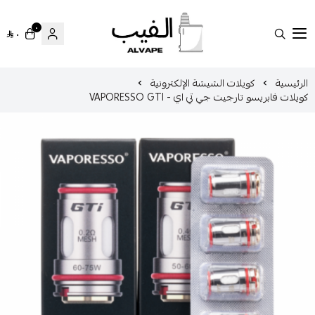
٠
٠
الفيب || VAPE
سية
كويلات الشيشة الإلكترونية
فابريسو تارجيت جي تي اي - VAPORESSO GTI