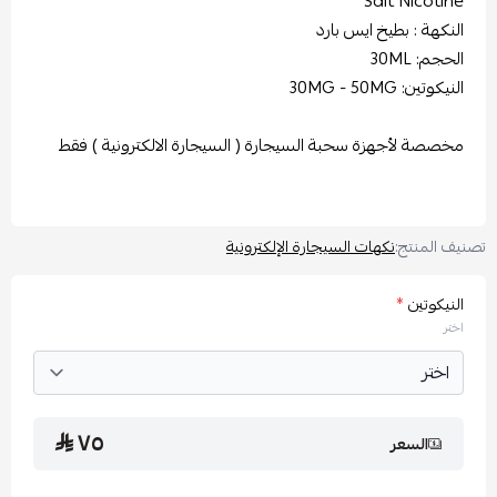
Salt Nicoti
نكهة : بطيخ ايس بارد
حجم: 30ML
يكوتين: 30MG - 50MG
صصة لأجهزة سحبة السيجارة ( السيجارة الالكترونية ) فقط
 المنتج:
نكهات السيجارة الإلكترونية
نيكوتين
*
تر
٧٥
السعر