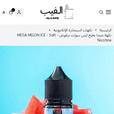
٠
٠
الفيب || VAPE
سية
نكهات السيجارة الإلكترونية
نكهة ميجا بطيخ ايس سولت نيكوتين - MEGA MELON ICE - Salt
Nic