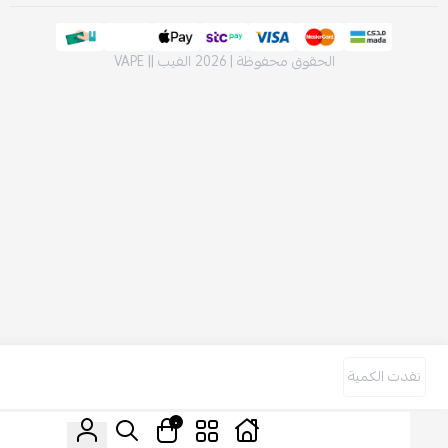
الحقوق محفوظة | 2026
الفيب || VAPE
دت الكمية
٠