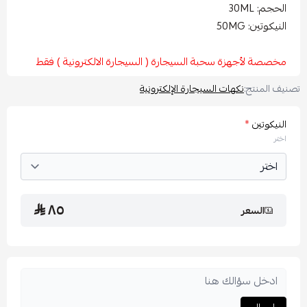
حجم: 30ML
نيكوتين: 50MG
صصة لأجهزة سحبة السيجارة ( السيجارة الالكترونية ) فقط
 المنتج:
نكهات السيجارة الإلكترونية
نيكوتين
*
تر
٨٥
السعر